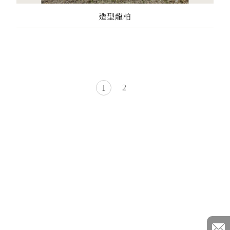
造型龍柏
2
1