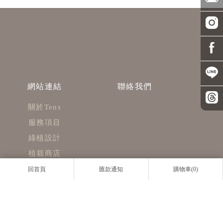
關於Tens
服務項目
綠植設計
植栽商店
園藝分享
回首頁
匯款通知
購物車(0)
聯絡我們
植栽店
盆栽店
園藝店
盆栽植物
園藝盆栽